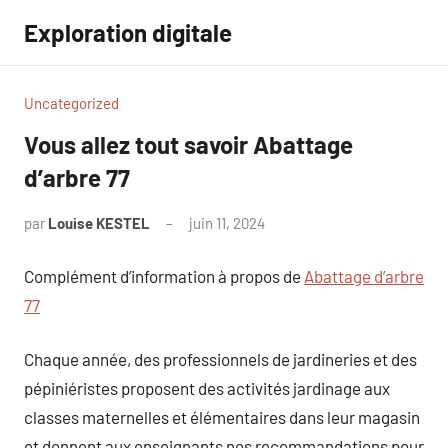
Aller
Exploration digitale
au
contenu
Uncategorized
Vous allez tout savoir Abattage
d’arbre 77
par
Louise KESTEL
juin 11, 2024
Aucun
commentaire
Complément d’information à propos de
Abattage d’arbre
77
Chaque année, des professionnels de jardineries et des
pépiniéristes proposent des activités jardinage aux
classes maternelles et élémentaires dans leur magasin
et donnent aux enseignants nos recommandations pour