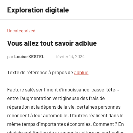
Aller
Exploration digitale
au
contenu
Uncategorized
Vous allez tout savoir adblue
par
Louise KESTEL
février 13, 2024
Aucun
commentaire
Texte de référence à propos de
adblue
Facture salé, sentiment d’impuissance, casse-tête…
entre l’augmentation vertigineuse des frais de
réparation et la dépens de la vie, certaines personnes
renoncent à leur automobile. D’autres réalisent dans le
même temps d’importantes économies. Comment ? En
choisissant l’option de arranger la voiture en particulier.