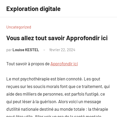
Aller
Exploration digitale
au
contenu
Uncategorized
Vous allez tout savoir Approfondir ici
par
Louise KESTEL
février 22, 2024
Aucun
commentaire
Tout savoir à propos de
Approfondir ici
Le mot psychothérapie est bien connoté. Les gout
reçues sur les soucis morals font que ce traitement, qui
aide des milliers de personnes, est parfois fustigé, ce
qui peut léser à la guérison. Alors voici un message
d’utilité nationale destiné au monde totale : la thérapie
peut être utile. Aller voir un pro de la santé mentale