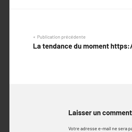
Navigation
Publication précédente
La tendance du moment https:/
de
l’article
Laisser un comment
Votre adresse e-mail ne sera p