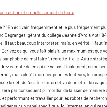
commentaire
correction et embellissement de texte
? ‘ En écrivain fréquemment et le plus fréquement plus
d Degranges, gérant du collège Jeanne d’Arc à Apt ( 84 )
, il faut beaucoup interpréter, mais, en vérité, il faut in
 ? Écrivez ce qui vous fait plaisir, un maximum est que vou
 par phobie de mal faire ‘, regrette-t-elle. Autre stratég
endrez compte de ce qui ne va pas.Finalement, on ne p
nternet, mais plutôt marquer pour les lecteurs, les pros
 visée le défi de l’écriture internet va donc être de réagir
 Il sera par conséquent primordial de laisser de manière 
e, et performant et travailler pour les robots de recherc
édiger sur un canal spécifique, ici internet, en qui resp