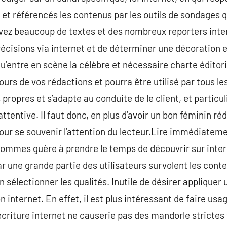
et référencés les contenus par les outils de sondages q
vez beaucoup de textes et des nombreux reporters intern
récisions via internet et de déterminer une décoration 
 qu’entre en scène la célèbre et nécessaire charte éditor
ours de vos rédactions et pourra être utilisé par tous l
s propres et s’adapte au conduite de le client, et parti
ttentive. Il faut donc, en plus d’avoir un bon féminin réd
r se souvenir l’attention du lecteur.Lire immédiatemen
 sommes guère à prendre le temps de découvrir sur intern
r une grande partie des utilisateurs survolent les cont
n sélectionner les qualités. Inutile de désirer appliquer 
on internet. En effet, il est plus intéressant de faire us
écriture internet ne causerie pas des mandorle strictes 