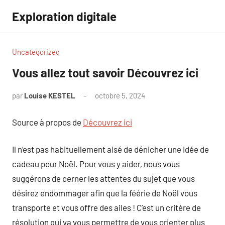
Aller
Exploration digitale
au
contenu
Uncategorized
Vous allez tout savoir Découvrez ici
par
Louise KESTEL
octobre 5, 2024
Aucun
commentaire
Source à propos de
Découvrez ici
Il n’est pas habituellement aisé de dénicher une idée de
cadeau pour Noël. Pour vous y aider, nous vous
suggérons de cerner les attentes du sujet que vous
désirez endommager afin que la féérie de Noël vous
transporte et vous offre des ailes ! C’est un critère de
résolution qui va vous permettre de vous orienter plus