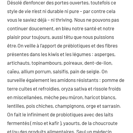
Désolé d’enfoncer des portes ouvertes, toutefois ce
style de vie n’est ni durable ni pure – par contre cela
vous le saviez déjà – ni thriving. Nous ne pouvons pas
continuer doucement, en bleu notre santé et notre
plaisir pour toujours, aussi têtu que nous puissions
être.On veille à l’apport de prébiotiques et des fibres
présentes dans les kiwis et les légumes : asperges,
artichauts, topinambours, poireaux, dent-de-lion,
caïeu, allium porrum, salsifis, pain de seigle. On
surveille également les amidons résistants : pomme de
terre cuites et refroidies, oryza sativa et rissole froids
en miscellanées, mèche peu mûron, haricot blancs,
lentilles, pois chiches, champignons, orge et sarrasin.
On fait le infiniment de probiotiques avec des laits
fermentés ( miso et kafir ), yaourts, de la choucroute
et/ou des produits alimentaires. Seul un médecin