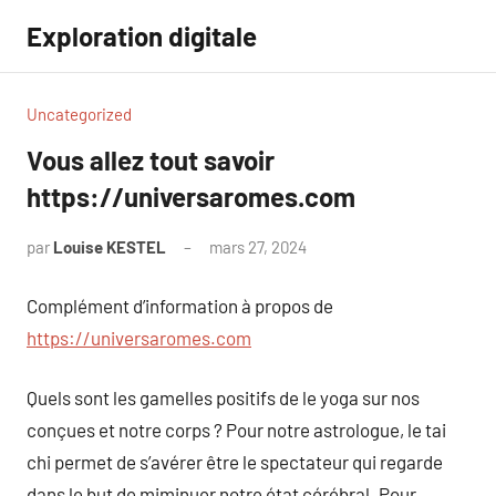
Aller
Exploration digitale
au
contenu
Uncategorized
Vous allez tout savoir
https://universaromes.com
par
Louise KESTEL
mars 27, 2024
Aucun
commentaire
Complément d’information à propos de
https://universaromes.com
Quels sont les gamelles positifs de le yoga sur nos
conçues et notre corps ? Pour notre astrologue, le tai
chi permet de s’avérer être le spectateur qui regarde
dans le but de miminuer notre état cérébral. Pour