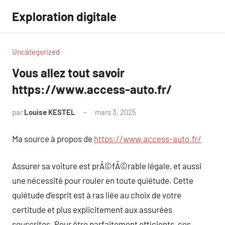
Aller
Exploration digitale
au
contenu
Uncategorized
Vous allez tout savoir
https://www.access-auto.fr/
par
Louise KESTEL
mars 3, 2025
Aucun
commentaire
Ma source à propos de
https://www.access-auto.fr/
Assurer sa voiture est prÃ©fÃ©rable légale, et aussi
une nécessité pour rouler en toute quiétude. Cette
quiétude d’esprit est à ras liée au choix de votre
certitude et plus explicitement aux assurées
souscrites. Pour être parfaitement efficients, ces