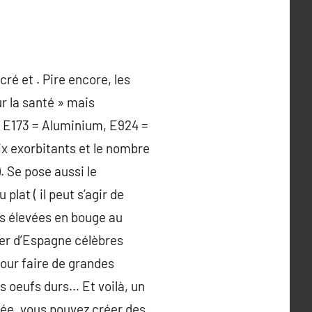
ré et . Pire encore, les
r la santé » mais
, E173 = Aluminium, E924 =
prix exorbitants et le nombre
. Se pose aussi le
lat ( il peut s’agir de
es élevées en bouge au
sier d’Espagne célèbres
our faire de grandes
s oeufs durs… Et voilà, un
sée, vous pouvez créer des