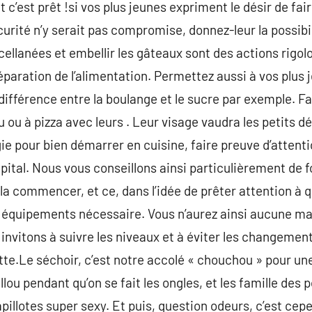
c’est prêt !si vos plus jeunes expriment le désir de fai
urité n’y serait pas compromise, donnez-leur la possibil
cellanées et embellir les gâteaux sont des actions rigol
réparation de l’alimentation. Permettez aussi à vos plus 
a différence entre la boulange et le sucre par exemple. Fa
u ou à pizza avec leurs . Leur visage vaudra les petits 
ie pour bien démarrer en cuisine, faire preuve d’attent
tal. Nous vous conseillons ainsi particulièrement de f
 la commencer, et ce, dans l’idée de prêter attention à
s équipements nécessaire. Vous n’aurez ainsi aucune ma
vitons à suivre les niveaux et à éviter les changement
te.Le séchoir, c’est notre accolé « chouchou » pour une 
llou pendant qu’on se fait les ongles, et les famille des
illotes super sexy. Et puis, question odeurs, c’est ce