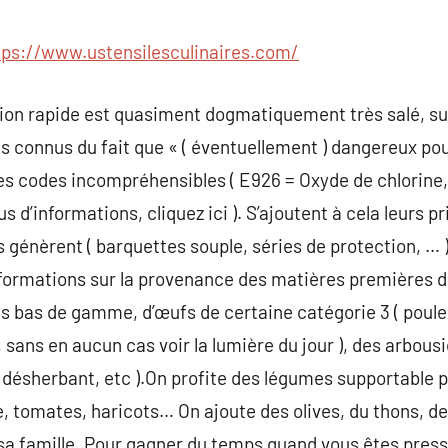
commentaire
tps://www.ustensilesculinaires.com/
tion rapide est quasiment dogmatiquement très salé, suc
fs connus du fait que « ( éventuellement ) dangereux pou
s codes incompréhensibles ( E926 = Oxyde de chlorine
us d’informations, cliquez ici ). S’ajoutent à cela leurs 
 génèrent ( barquettes souple, séries de protection, … )
formations sur la provenance des matières premières du p
es bas de gamme, d’œufs de certaine catégorie 3 ( poul
, sans en aucun cas voir la lumière du jour ), des arbou
désherbant, etc ).On profite des légumes supportable p
, tomates, haricots… On ajoute des olives, du thons, de
 sa famille. Pour gagner du temps quand vous êtes pres