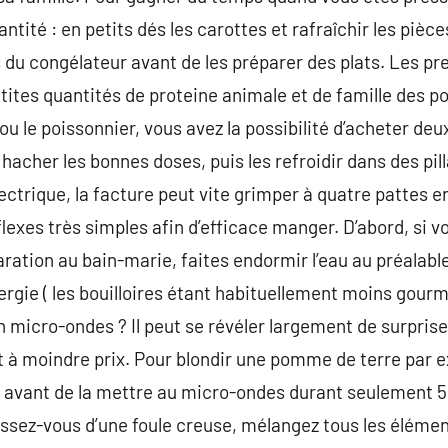
ntité : en petits dés les carottes et rafraîchir les pièc
és du congélateur avant de les préparer des plats. Les p
tes quantités de proteine animale et de famille des poi
 ou le poissonnier, vous avez la possibilité d’acheter de
hacher les bonnes doses, puis les refroidir dans des pil
ctrique, la facture peut vite grimper à quatre pattes en
exes très simples afin d’efficace manger. D’abord, si vo
aration au bain-marie, faites endormir l’eau au préalab
ergie ( les bouilloires étant habituellement moins gourm
n micro-ondes ? Il peut se révéler largement de surprise
 à moindre prix. Pour blondir une pomme de terre par exe
e avant de la mettre au micro-ondes durant seulement 5
ssez-vous d’une foule creuse, mélangez tous les élémen