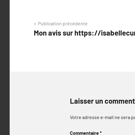
Navigation
Publication précédente
Mon avis sur https://isabellec
de
l’article
Laisser un comment
Votre adresse e-mail ne sera p
Commentaire
*