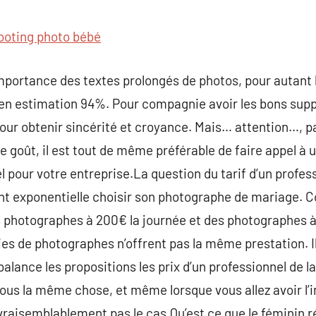
commentaire
ooting photo bébé
importance des textes prolongés de photos, pour autant
’en estimation 94%. Pour compagnie avoir les bons su
pour obtenir sincérité et croyance. Mais… attention…, 
e goût, il est tout de même préférable de faire appel à u
 pour votre entreprise.La question du tarif d’un profes
t exponentielle choisir son photographe de mariage. 
des photographes à 200€ la journée et des photographes
es de photographes n’offrent pas la même prestation. I
 balance les propositions les prix d’un professionnel de l
tous la même chose, et même lorsque vous allez avoir l’i
vraisemblablement pas le cas.Qu’est ce que le féminin 