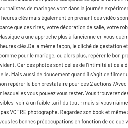
journalistes de mariages vont dans la journée expérime
s heures clés mais également en prenant des vidéo spont
arce que des rires, votre décoration de salle, votre ro
lassique a une approche plus à l’ancienne en vous quém
eures clés.De la même façon, le cliché de gestation et 
 comme pour le mariage, ou alors plus, repérer le bon pr
évident. Car ces photos sont celles de l’intimité et cel
le. Mais aussi de doucement quand il s’agit de filmer 
ison repérer le bon prestataire pour ces 2 actions ?Avec l
ur lesquelles vous pouvez vous rester. Vous trouverez 
sibles, voir à un faible tarif du tout ; mais si vous n’aim
st pas VOTRE photographe. Regardez son book et même s’i
 vous les bonnes préoccupations en fonction de ce que v