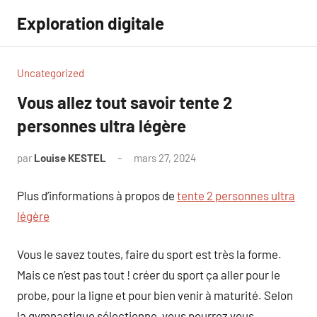
Aller
Exploration digitale
au
contenu
Uncategorized
Vous allez tout savoir tente 2
personnes ultra légère
par
Louise KESTEL
mars 27, 2024
Aucun
commentaire
Plus d’informations à propos de
tente 2 personnes ultra
légère
Vous le savez toutes, faire du sport est très la forme.
Mais ce n’est pas tout ! créer du sport ça aller pour le
probe, pour la ligne et pour bien venir à maturité. Selon
la gymnastique sélectionne, vous pourrez vous