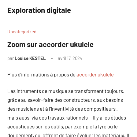
Aller
Exploration digitale
au
contenu
Uncategorized
Zoom sur accorder ukulele
par
Louise KESTEL
avril 17, 2024
Aucun
commentaire
Plus d’informations à propos de
accorder ukulele
Les intruments de musique se transforment toujours,
grâce au savoir-faire des constructeurs, aux besoins
des musiciens et à l’inventivité des compositieurs…
mais aussi via des travaux rationnels… Il y a les études
acoustiques sur les outils, par exemple la lyre ou le
doucement, qui offrent de faire évoluer les matériaux. Il