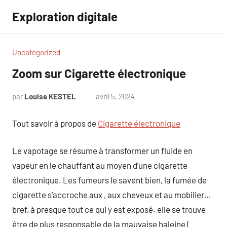
Aller
Exploration digitale
au
contenu
Uncategorized
Zoom sur Cigarette électronique
par
Louise KESTEL
avril 5, 2024
Aucun
commentaire
Tout savoir à propos de
Cigarette électronique
Le vapotage se résume à transformer un fluide en
vapeur en le chauffant au moyen d’une cigarette
électronique. Les fumeurs le savent bien, la fumée de
cigarette s’accroche aux , aux cheveux et au mobilier…
bref, à presque tout ce qui y est exposé. elle se trouve
être de plus responsable de la mauvaise haleine (