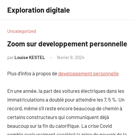
Aller
Exploration digitale
au
contenu
Uncategorized
Zoom sur developpement personnelle
par
Louise KESTEL
février 9, 2024
Aucun
commentaire
Plus d’infos à propos de
developpement personnelle
En une année, la part des voitures électriques dans les
immatriculations a doublé pour atteindre les 7, 5 %. Un
record, même s’il reste encore beaucoup de chemin à
certains constructeurs qui communiquent déjà
beaucoup sur la fin du calorifique. La crise Covid
semble avoir vraiment accéléré la prise de pouvoir de la