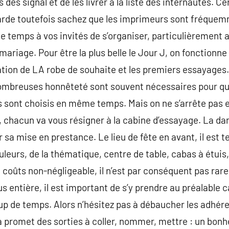
s signal et de les livrer à la liste des internautes. Ce
rde toutefois sachez que les imprimeurs sont fréquem
 le temps à vos invités de s’organiser, particulièrement
 mariage. Pour être la plus belle le Jour J, on fonction
ion de LA robe de souhaite et les premiers essayages. S
nombreuses honnêteté sont souvent nécessaires pour que 
sont choisis en même temps. Mais on ne s’arrête pas en
 chacun va vous résigner à la cabine d’essayage. La dam
sa mise en prestance. Le lieu de fête en avant, il est t
eurs, de la thématique, centre de table, cabas à étuis
coûts non-négligeable, il n’est par conséquent pas rare d
 entière, il est important de s’y prendre au préalable c
p de temps. Alors n’hésitez pas à débaucher les adhére
a promet des sorties à coller, nommer, mettre : un bonhe