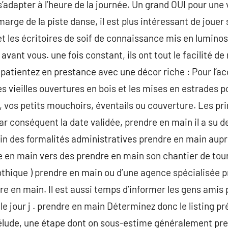
 s’adapter à l’heure de la journée. Un grand OUI pour une
arge de la piste danse, il est plus intéressant de jouer 
t les écritoires de soif de connaissance mis en luminosi
 avant vous. une fois constant, ils ont tout le facilité d
 patientez en prestance avec une décor riche : Pour l’ac
es vieilles ouvertures en bois et les mises en estrades 
, vos petits mouchoirs, éventails ou couverture. Les pr
par conséquent la date validée, prendre en main il a su 
n des formalités administratives prendre en main aupr
e en main vers des prendre en main son chantier de touri
thique ) prendre en main ou d’une agence spécialisée p
e en main. Il est aussi temps d’informer les gens amis p
 jour j . prendre en main Déterminez donc le listing préc
prélude, une étape dont on sous-estime généralement pr