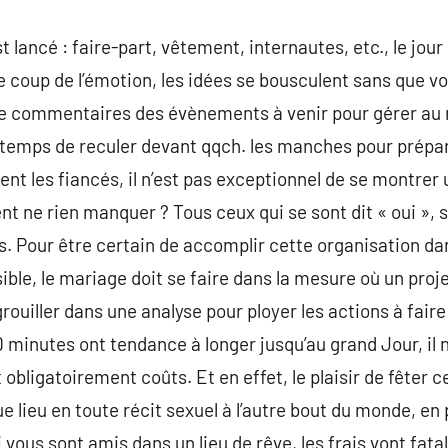
 lancé : faire-part, vêtement, internautes, etc., le jour
e coup de l’émotion, les idées se bousculent sans que v
te commentaires des évènements à venir pour gérer au
 est temps de reculer devant qqch. les manches pour prép
ent les fiancés, il n’est pas exceptionnel de se montrer
t ne rien manquer ? Tous ceux qui se sont dit « oui », 
. Pour être certain de accomplir cette organisation dan
ble, le mariage doit se faire dans la mesure où un projet
rouiller dans une analyse pour ployer les actions à faire
inutes ont tendance à longer jusqu’au grand Jour, il n
 obligatoirement coûts. Et en effet, le plaisir de fêter c
que lieu en toute récit sexuel à l’autre bout du monde, e
i vous sont amis dans un lieu de rêve, les frais vont fa