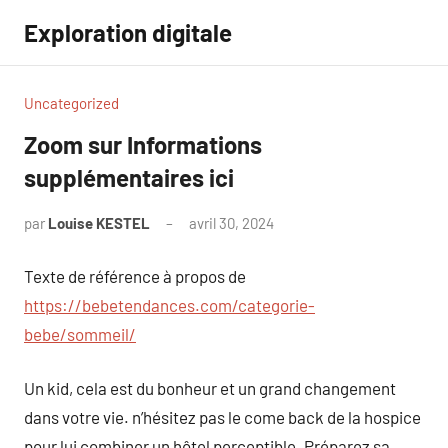
Aller
Exploration digitale
au
contenu
Uncategorized
Zoom sur Informations
supplémentaires ici
par
Louise KESTEL
avril 30, 2024
Aucun
commentaire
Texte de référence à propos de
https://bebetendances.com/categorie-
bebe/sommeil/
Un kid, cela est du bonheur et un grand changement
dans votre vie. n’hésitez pas le come back de la hospice
pour lui combiner un hôtel perceptible. Préparez sa