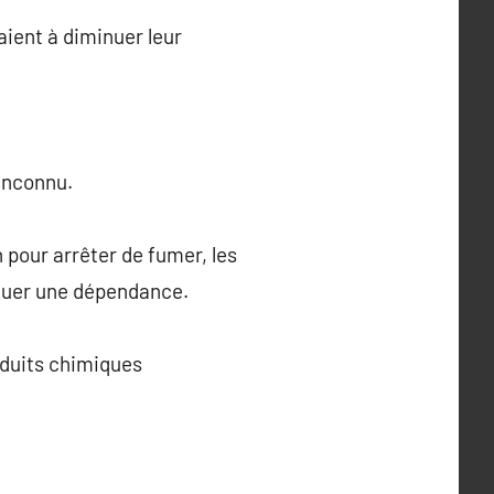
daient à diminuer leur
inconnu.
our arrêter de fumer, les
étuer une dépendance.
oduits chimiques