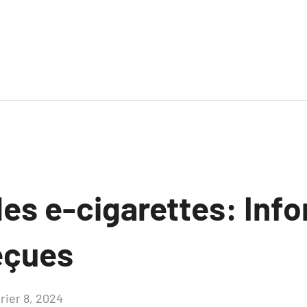
les e-cigarettes: Inf
eçues
rier 8, 2024
Aucun