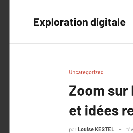
Aller
au
Exploration digitale
contenu
Uncategorized
Zoom sur 
et idées r
par
Louise KESTEL
fév