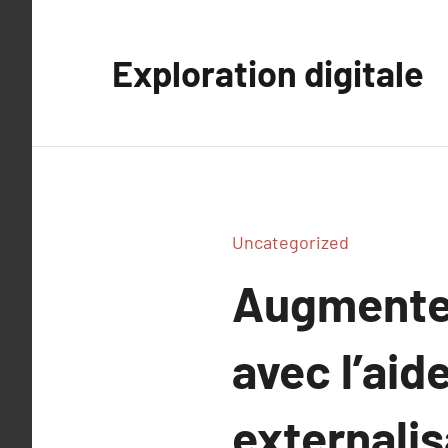
Aller
au
Exploration digitale
contenu
Uncategorized
Augmentez 
avec l’aid
externali