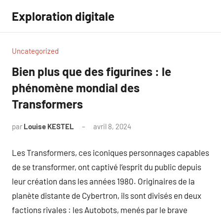
Aller
Exploration digitale
au
contenu
Uncategorized
Bien plus que des figurines : le
phénomène mondial des
Transformers
par
Louise KESTEL
avril 8, 2024
Aucun
commentaire
Les Transformers, ces iconiques personnages capables
de se transformer, ont captivé l’esprit du public depuis
leur création dans les années 1980. Originaires de la
planète distante de Cybertron, ils sont divisés en deux
factions rivales : les Autobots, menés par le brave