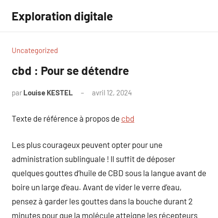
Aller
Exploration digitale
au
contenu
Uncategorized
cbd : Pour se détendre
par
Louise KESTEL
avril 12, 2024
Aucun
commentaire
Texte de référence à propos de
cbd
Les plus courageux peuvent opter pour une
administration sublinguale ! Il suffit de déposer
quelques gouttes d’huile de CBD sous la langue avant de
boire un large d’eau. Avant de vider le verre d’eau,
pensez à garder les gouttes dans la bouche durant 2
minutes pour que la molécule atteigne les récepteurs