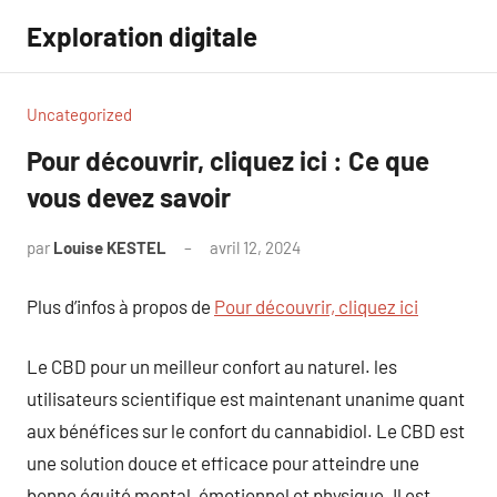
Aller
Exploration digitale
au
contenu
Uncategorized
Pour découvrir, cliquez ici : Ce que
vous devez savoir
par
Louise KESTEL
avril 12, 2024
Aucun
commentaire
Plus d’infos à propos de
Pour découvrir, cliquez ici
Le CBD pour un meilleur confort au naturel. les
utilisateurs scientifique est maintenant unanime quant
aux bénéfices sur le confort du cannabidiol. Le CBD est
une solution douce et efficace pour atteindre une
bonne équité mental, émotionnel et physique. Il est