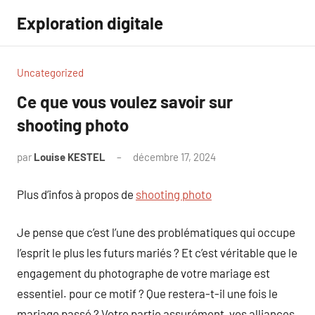
Aller
Exploration digitale
au
contenu
Uncategorized
Ce que vous voulez savoir sur
shooting photo
par
Louise KESTEL
décembre 17, 2024
Aucun
commentaire
Plus d’infos à propos de
shooting photo
Je pense que c’est l’une des problématiques qui occupe
l’esprit le plus les futurs mariés ? Et c’est véritable que le
engagement du photographe de votre mariage est
essentiel. pour ce motif ? Que restera-t-il une fois le
mariage passé ? Votre partie assurément, vos alliances,