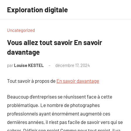
Aller
Exploration digitale
au
contenu
Uncategorized
Vous allez tout savoir En savoir
davantage
par
Louise KESTEL
décembre 17, 2024
Aucun
commentaire
Tout savoir à propos de
En savoir davantage
Beaucoup d’entreprises se réunissent face à cette
problématique. Le nombre de photographes
professionnels ayant énormément augmenté ces
dernières années, il n’est pas facile de savoir vers qui se
cabrer. Définir son projet Comme pour tout projet, il va