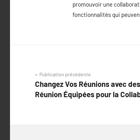
promouvoir une collaborati
fonctionnalités qui peuve
Navigation
Publication précédente
Changez Vos Réunions avec de
de
Réunion Équipées pour la Colla
l’article