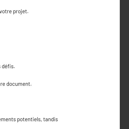
otre projet.
 défis.
otre document.
ements potentiels, tandis