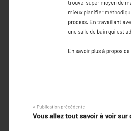
trouve, super moyen de max
mieux planifier méthodique
process. En travaillant av
une salle de bain qui est a
En savoir plus à propos de
Navigation
Publication précédente
Vous allez tout savoir à voir sur 
de
l’article