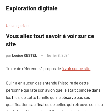
Aller
Exploration digitale
au
contenu
Uncategorized
Vous allez tout savoir à voir sur ce
site
par
Louise KESTEL
février 8, 2024
Aucun
commentaire
Texte de référence à propos de
à voir sur ce site
Qui n’a en aucun cas entendu l’histoire de cette
personne qui rate son avion qu’elle était coincée dans
les files, de cette famille qui ne observe pas ses
qualifications au final ou de celles qui retrouve son lieu