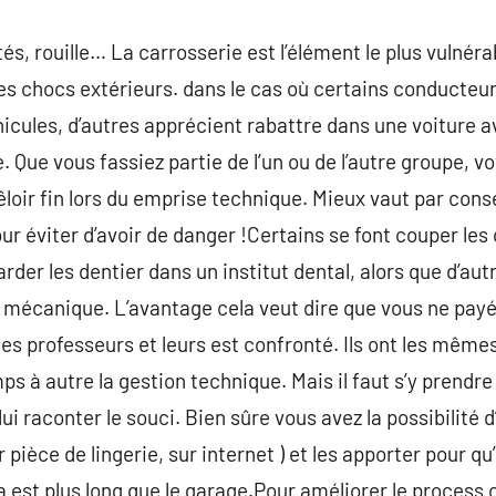
és, rouille… La carrosserie est l’élément le plus vulnérab
e les chocs extérieurs. dans le cas où certains conducte
éhicules, d’autres apprécient rabattre dans une voiture 
 Que vous fassiez partie de l’un ou de l’autre groupe, v
loir fin lors du emprise technique. Mieux vaut par cons
r éviter d’avoir de danger !Certains se font couper les
rder les dentier dans un institut dental, alors que d’aut
 mécanique. L’avantage cela veut dire que vous ne payé
es professeurs et leurs est confronté. Ils ont les même
s à autre la gestion technique. Mais il faut s’y prendre
ui raconter le souci. Bien sûre vous avez la possibilité 
pièce de lingerie, sur internet ) et les apporter pour qu’
 est plus long que le garage.Pour améliorer le process o