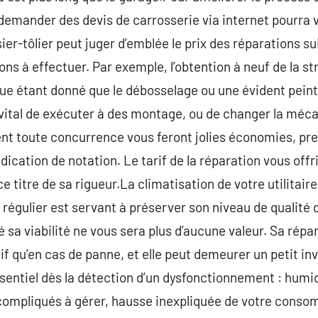
demander des devis de carrosserie via internet pourra 
r-tôlier peut juger d’emblée le prix des réparations suiv
ons à effectuer. Par exemple, l’obtention à neuf de la s
ue étant donné que le débosselage ou une évident peint
est vital de exécuter à des montage, ou de changer la méc
ent toute concurrence vous feront jolies économies, pre
cation de notation. Le tarif de la réparation vous offri
ce titre de sa rigueur.La climatisation de votre utilitair
ien régulier est servant à préserver son niveau de qualit
 sa viabilité ne vous sera plus d’aucune valeur. Sa répar
f qu’en cas de panne, et elle peut demeurer un petit i
sentiel dès la détection d’un dysfonctionnement : humi
 compliqués à gérer, hausse inexpliquée de votre conso