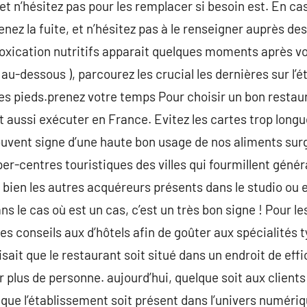
et n’hésitez pas pour les remplacer si besoin est. En 
nez la fuite, et n’hésitez pas à le renseigner auprès des
intoxication nutritifs apparait quelques moments après vo
 au-dessous ), parcourez les crucial les dernières sur l
es pieds.prenez votre temps Pour choisir un bon restaur
ut aussi exécuter en France. Evitez les cartes trop long
uvent signe d’une haute bon usage de nos aliments surge
per-centres touristiques des villes qui fourmillent gén
 bien les autres acquéreurs présents dans le studio ou e
s le cas où est un cas, c’est un très bon signe ! Pour l
 conseils aux d’hôtels afin de goûter aux spécialités t
sait que le restaurant soit situé dans un endroit de eff
 plus de personne. aujourd’hui, quelque soit aux clients
 que l’établissement soit présent dans l’univers numériq