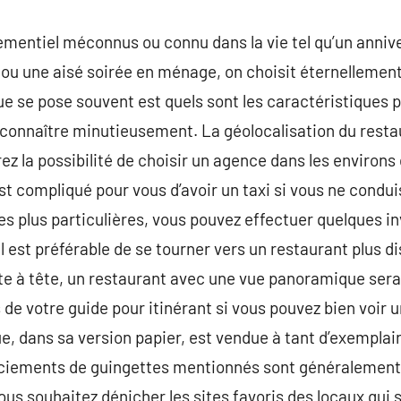
ementiel méconnus ou connu dans la vie tel qu’un anniv
 ou une aisé soirée en ménage, on choisit éternellemen
que se pose souvent est quels sont les caractéristiques 
 connaître minutieusement. La géolocalisation du resta
ez la possibilité de choisir un agence dans les environs
l est compliqué pour vous d’avoir un taxi si vous ne condu
es plus particulières, vous pouvez effectuer quelques in
, il est préférable de se tourner vers un restaurant plus
ête à tête, un restaurant avec une vue panoramique serai
e votre guide pour itinérant si vous pouvez bien voir un
ue, dans sa version papier, est vendue à tant d’exemplai
merciements de guingettes mentionnés sont généralemen
us souhaitez dénicher les sites favoris des locaux qui