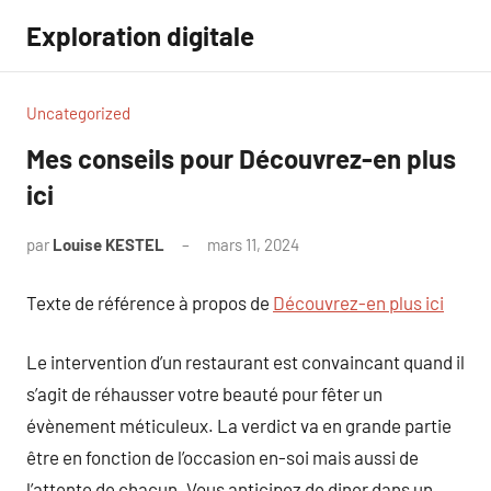
Aller
Exploration digitale
au
contenu
Uncategorized
Mes conseils pour Découvrez-en plus
ici
par
Louise KESTEL
mars 11, 2024
Aucun
commentaire
Texte de référence à propos de
Découvrez-en plus ici
Le intervention d’un restaurant est convaincant quand il
s’agit de réhausser votre beauté pour fêter un
évènement méticuleux. La verdict va en grande partie
être en fonction de l’occasion en-soi mais aussi de
l’attente de chacun. Vous anticipez de diner dans un