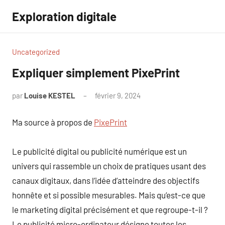
Aller
Exploration digitale
au
contenu
Uncategorized
Expliquer simplement PixePrint
par
Louise KESTEL
février 9, 2024
Aucun
commentaire
Ma source à propos de
PixePrint
Le publicité digital ou publicité numérique est un
univers qui rassemble un choix de pratiques usant des
canaux digitaux, dans l’idée d’atteindre des objectifs
honnête et si possible mesurables. Mais qu’est-ce que
le marketing digital précisément et que regroupe-t-il ?
Le publicité micro-ordinateur désigne toutes les