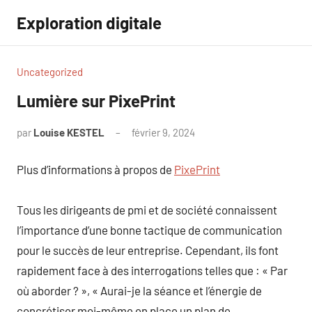
Aller
Exploration digitale
au
contenu
Uncategorized
Lumière sur PixePrint
par
Louise KESTEL
février 9, 2024
Aucun
commentaire
Plus d’informations à propos de
PixePrint
Tous les dirigeants de pmi et de société connaissent
l’importance d’une bonne tactique de communication
pour le succès de leur entreprise. Cependant, ils font
rapidement face à des interrogations telles que : « Par
où aborder ? », « Aurai-je la séance et l’énergie de
concrétiser moi-même en place un plan de