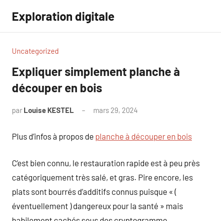
Aller
Exploration digitale
au
contenu
Uncategorized
Expliquer simplement planche à
découper en bois
par
Louise KESTEL
mars 29, 2024
Aucun
commentaire
Plus d’infos à propos de
planche à découper en bois
C’est bien connu, le restauration rapide est à peu près
catégoriquement très salé, et gras. Pire encore, les
plats sont bourrés d’additifs connus puisque « (
éventuellement ) dangereux pour la santé » mais
habilement cachés sous des cryptogramme