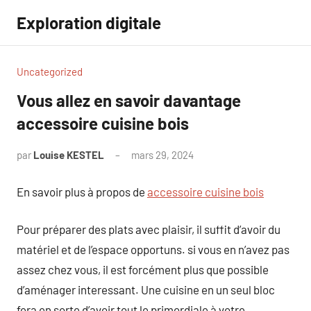
Aller
Exploration digitale
au
contenu
Uncategorized
Vous allez en savoir davantage
accessoire cuisine bois
par
Louise KESTEL
mars 29, 2024
Aucun
commentaire
En savoir plus à propos de
accessoire cuisine bois
Pour préparer des plats avec plaisir, il suffit d’avoir du
matériel et de l’espace opportuns. si vous en n’avez pas
assez chez vous, il est forcément plus que possible
d’aménager interessant. Une cuisine en un seul bloc
fera en sorte d’avoir tout le primordiale à votre