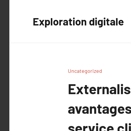
Aller
au
Exploration digitale
contenu
Uncategorized
Externalis
avantages 
service cl