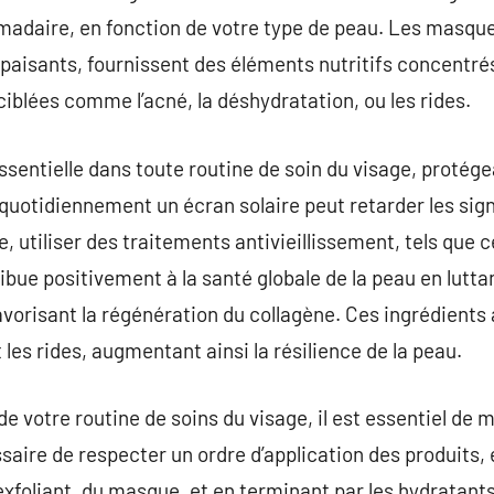
daire, en fonction de votre type de peau. Les masques 
apaisants, fournissent des éléments nutritifs concentrés
blées comme l’acné, la déshydratation, ou les rides.
essentielle dans toute routine de soin du visage, prot
r quotidiennement un écran solaire peut retarder les sig
re, utiliser des traitements antivieillissement, tels que 
ibue positivement à la santé globale de la peau en lut
avorisant la régénération du collagène. Ces ingrédients 
t les rides, augmentant ainsi la résilience de la peau.
i de votre routine de soins du visage, il est essentiel de 
essaire de respecter un ordre d’application des produit
l’exfoliant, du masque, et en terminant par les hydratant