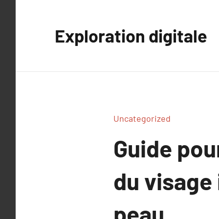
Aller
au
Exploration digitale
contenu
Uncategorized
Guide pour
du visage
peau.