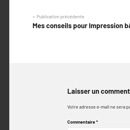
Navigation
Publication précédente
Mes conseils pour Impression 
de
l’article
Laisser un comment
Votre adresse e-mail ne sera p
Commentaire
*