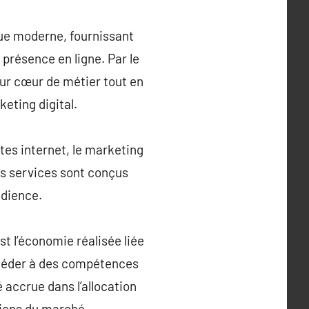
que moderne, fournissant
présence en ligne. Par le
eur cœur de métier tout en
eting digital.
es internet, le marketing
es services sont conçus
udience.
t l’économie réalisée liée
accéder à des compétences
é accrue dans l’allocation
tions du marché.