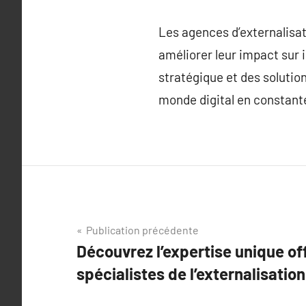
Les agences d’externalisa
améliorer leur impact sur 
stratégique et des solutio
monde digital en constante
Navigation
Publication précédente
Découvrez l’expertise unique off
de
spécialistes de l’externalisatio
l’article