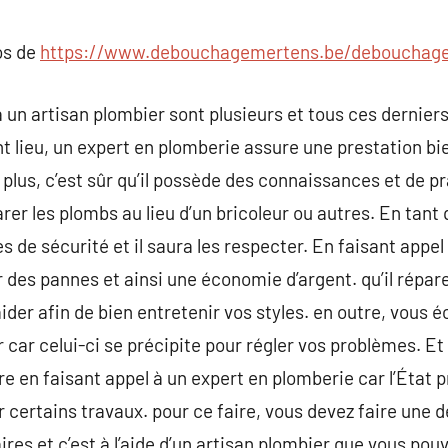
commentaire
os de
https://www.debouchagemertens.be/debouchage
un artisan plombier sont plusieurs et tous ces derniers
 lieu, un expert en plomberie assure une prestation bien
 plus, c’est sûr qu’il possède des connaissances et de pr
arer les plombs au lieu d’un bricoleur ou autres. En tant
res de sécurité et il saura les respecter. En faisant appe
 des pannes et ainsi une économie d’argent. qu’il répare o
ider afin de bien entretenir vos styles. en outre, vous
 car celui-ci se précipite pour régler vos problèmes. Et 
re en faisant appel à un expert en plomberie car l’État 
r certains travaux. pour ce faire, vous devez faire un
es et c’est à l’aide d’un artisan plombier que vous pouv