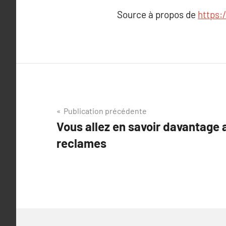
Source à propos de
https:
Navigation
Publication précédente
Vous allez en savoir davantage 
de
reclames
l’article