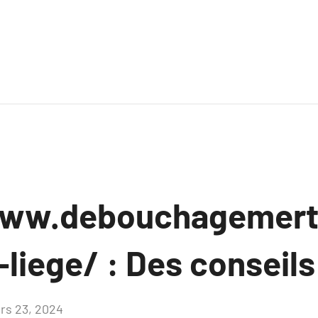
www.debouchagemert
liege/ : Des conseils
rs 23, 2024
Aucun