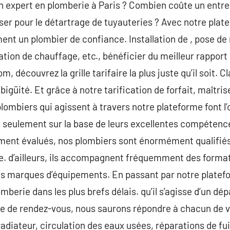
’un expert en plomberie à Paris ? Combien coûte un entre
ser pour le détartrage de tuyauteries ? Avec notre pla
ent un plombier de confiance. Installation de , pose de 
llation de chauffage, etc., bénéficier du meilleur rapport
, découvrez la grille tarifaire la plus juste qu’il soit. C
igüité. Et grâce à notre tarification de forfait, maîtris
plombiers qui agissent à travers notre plateforme font l’
is seulement sur la base de leurs excellentes compétence
ement évalués, nos plombiers sont énormément qualifiés
e. d’ailleurs, ils accompagnent fréquemment des format
es marques d’équipements. En passant par notre platefo
mberie dans les plus brefs délais. qu’il s’agisse d’un d
se de rendez-vous, nous saurons répondre à chacun de v
iateur, circulation des eaux usées, réparations de fuit