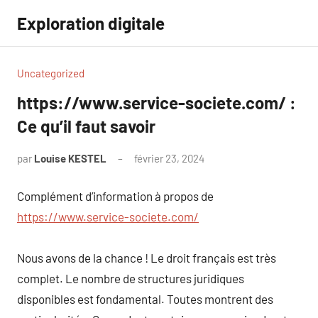
Aller
Exploration digitale
au
contenu
Uncategorized
https://www.service-societe.com/ :
Ce qu’il faut savoir
par
Louise KESTEL
février 23, 2024
Aucun
commentaire
Complément d’information à propos de
https://www.service-societe.com/
Nous avons de la chance ! Le droit français est très
complet. Le nombre de structures juridiques
disponibles est fondamental. Toutes montrent des