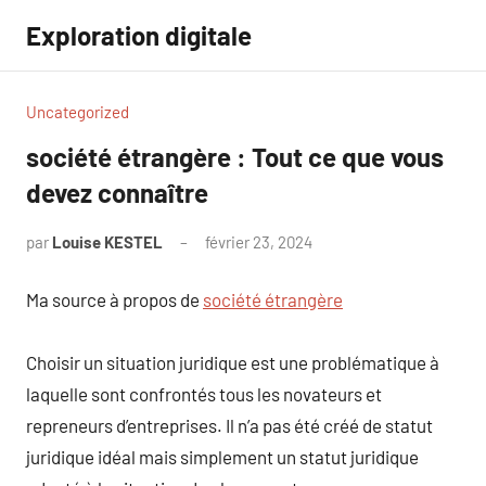
Aller
Exploration digitale
au
contenu
Uncategorized
société étrangère : Tout ce que vous
devez connaître
par
Louise KESTEL
février 23, 2024
Aucun
commentaire
Ma source à propos de
société étrangère
Choisir un situation juridique est une problématique à
laquelle sont confrontés tous les novateurs et
repreneurs d’entreprises. Il n’a pas été créé de statut
juridique idéal mais simplement un statut juridique