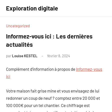
Aller
Exploration digitale
au
contenu
Uncategorized
Informez-vous ici : Les dernières
actualités
par
Louise KESTEL
février 8, 2024
Aucun
commentaire
Complément d’information à propos de
Informez-vous
ici
Votre maison fait grise mine et vous envisagez de lui
redonner un coup de neuf ? comptez entre 20 000 et
100 000€ pour un tel chantier. Ce chiffrage est