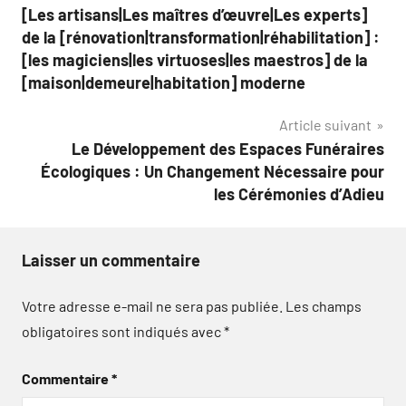
[Les artisans|Les maîtres d’œuvre|Les experts]
de
de la [rénovation|transformation|réhabilitation] :
l’article
[les magiciens|les virtuoses|les maestros] de la
[maison|demeure|habitation] moderne
Article suivant
Le Développement des Espaces Funéraires
Écologiques : Un Changement Nécessaire pour
les Cérémonies d’Adieu
Laisser un commentaire
Votre adresse e-mail ne sera pas publiée.
Les champs
obligatoires sont indiqués avec
*
Commentaire
*