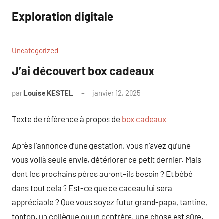
Aller
Exploration digitale
au
contenu
Uncategorized
J’ai découvert box cadeaux
par
Louise KESTEL
janvier 12, 2025
Aucun
commentaire
Texte de référence à propos de
box cadeaux
Après l’annonce d’une gestation, vous n’avez qu’une
vous voilà seule envie, détériorer ce petit dernier. Mais
dont les prochains pères auront-ils besoin ? Et bébé
dans tout cela ? Est-ce que ce cadeau lui sera
appréciable ? Que vous soyez futur grand-papa, tantine,
tonton, un collègue ou un confrère, une chose est sûre,