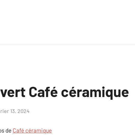
uvert Café céramique
rier 13, 2024
Aucun
commentaire
pos de
Café céramique