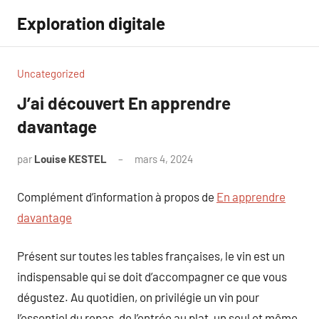
Aller
Exploration digitale
au
contenu
Uncategorized
J’ai découvert En apprendre
davantage
par
Louise KESTEL
mars 4, 2024
Aucun
commentaire
Complément d’information à propos de
En apprendre
davantage
Présent sur toutes les tables françaises, le vin est un
indispensable qui se doit d’accompagner ce que vous
dégustez. Au quotidien, on privilégie un vin pour
l’essentiel du repas, de l’entrée au plat, un seul et même