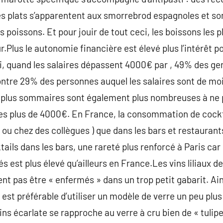
es plats s’apparentent aux smorrebrod espagnoles et so
s poissons. Et pour jouir de tout ceci, les boissons les p
ur.Plus le autonomie financière est élevé plus l’intérêt
, quand les salaires dépassent 4000€ par , 49% des ge
ontre 29% des personnes auquel les salaires sont de mo
s plus sommaires sont également plus nombreuses à ne p
es plus de 4000€. En France, la consommation de cocktai
 ou chez des collègues ) que dans les bars et restaurant
ails dans les bars, une rareté plus renforcé à Paris car
s est plus élevé qu’ailleurs en France.Les vins liliaux d
 pas être « enfermés » dans un trop petit gabarit. Ainsi
il est préférable d’utiliser un modèle de verre un peu pl
vins écarlate se rapproche au verre à cru bien de « tulipe