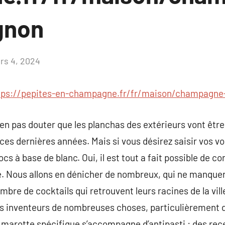
gnon
rs 4, 2024
Aucun
commentaire
tps://pepites-en-champagne.fr/fr/maison/champagne
 n’en pas douter que les planchas des extérieurs vont êt
ls ces dernières années. Mais si vous désirez saisir vos
s à base de blanc. Oui, il est tout a fait possible de c
le. Nous allons en dénicher de nombreux, qui ne manquero
nombre de cocktails qui retrouvent leurs racines de la vi
t les inventeurs de nombreuses choses, particulièrement
e marotte spécifique s’accompagne d’antipasti : des rece