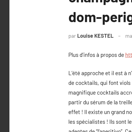
dom-peri
par
Louise KESTEL
ma
Plus d’infos à propos de
ht
L’été approche et il est à
de cocktails, qui font vio
magnifique cocktails accroc
partir du sérum de la treil
effet ! Il existe un grand 
les spécialistes ! Ils son
adeptes de “l’aperitivo”. C