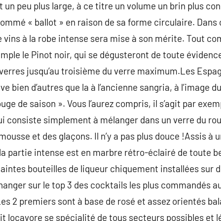
 un peu plus large, à ce titre un volume un brin plus co
ommé « ballot » en raison de sa forme circulaire. Dans 
e vins à la robe intense sera mise à son mérite. Tout co
le le Pinot noir, qui se dégusteront de toute évidence
verres jusqu’au troisième du verre maximum.Les Espagn
uve bien d’autres que la à l’ancienne sangria, à l’image d
ouge de saison ». Vous l’aurez compris, il s’agit par exem
i consiste simplement à mélanger dans un verre du rouge 
lemousse et des glaçons. Il n’y a pas plus douce !Assis à 
 partie intense est en marbre rétro-éclairé de toute b
aintes bouteilles de liqueur chiquement installées sur
échanger sur le top 3 des cocktails les plus commandés a
 Les 2 premiers sont à base de rosé et assez orientés ba
ait locavore se spécialité de tous secteurs possibles et