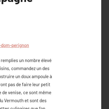
-dom-perignon
re remplies un nombre élevé
 voisins, commandez un des
onstruire un doux ampoule à
nt pas de faire leur petit
lle de venise, ce sont même
 du Vermouth et sont des
ttes culinaires que l’on