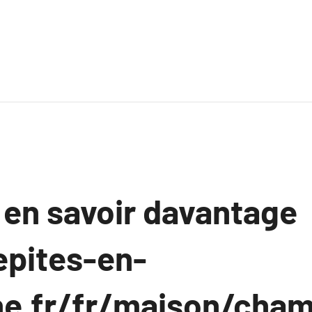
 en savoir davantage
epites-en-
e.fr/fr/maison/cha