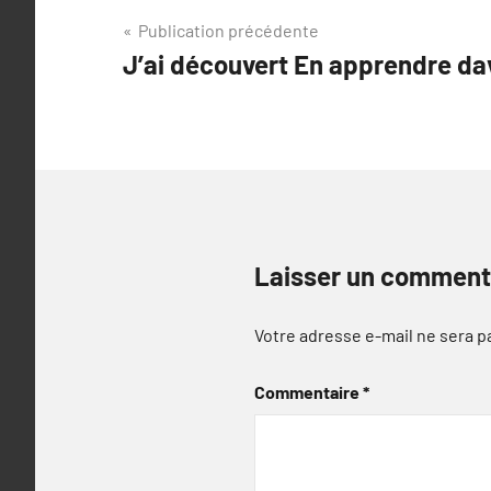
Navigation
Publication précédente
J’ai découvert En apprendre d
de
l’article
Laisser un comment
Votre adresse e-mail ne sera p
Commentaire
*