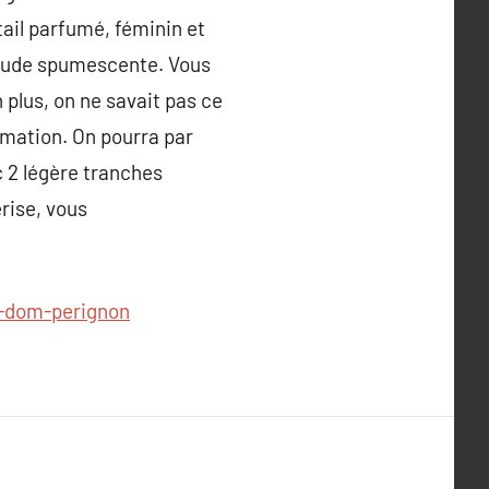
tail parfumé, féminin et
chaude spumescente. Vous
plus, on ne savait pas ce
timation. On pourra par
c 2 légère tranches
erise, vous
-dom-perignon