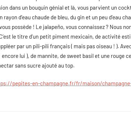
ion dans un bouquin génial et là, vous parvient un cock
 un rayon d’eau chaude de bleu, du gin et un peu d’eau 
vous possède ! Le jalapeño, vous connaissez ? Nous non 
 C’est le titre d’un petit piment mexicain, de activité es
léer par un pili-pili français ( mais pas oiseau ! ). Ave
 encore lui ), de mannite, de sweet basil et une rouge c
ectar sans sucre ajouté au top.
tps://pepites-en-champagne.fr/fr/maison/champagne