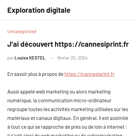
Aller
Exploration digitale
au
contenu
Uncategorized
J’ai découvert https://cannesiprint.fr
par
Louise KESTEL
février 25, 2024
Aucun
commentaire
En savoir plus à propos de
https://cannesiprint.fr
Aussi appelé web marketing ou alors marketing
numérique, la communication micro-ordinateur
regroupe toutes les activités marketing utilisées sur les
matériaux et canaux digitaux. En général, il est assimilé
à tout ce qui se rapproche de près ou de loin à Internet :
il s’agit ainsi de web marketing ou de cybermarketing.