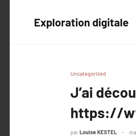
Aller
au
Exploration digitale
contenu
Uncategorized
J’ai déco
https://w
par
Louise KESTEL
ma