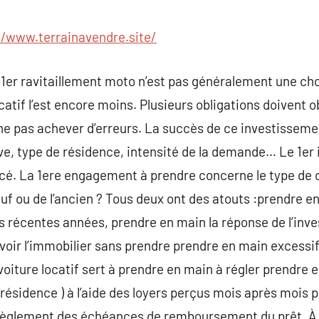
commentaire
//www.terrainavendre.site/
n 1er ravitaillement moto n’est pas généralement une ch
atif l’est encore moins. Plusieurs obligations doivent o
 ne pas achever d’erreurs. La succès de ce investisse
tive, type de résidence, intensité de la demande… Le 1e
cé. La 1ere engagement à prendre concerne le type de c
uf ou de l’ancien ? Tous deux ont des atouts :prendre 
 récentes années, prendre en main la réponse de l’inve
avoir l’immobilier sans prendre prendre en main excessi
voiture locatif sert à prendre en main à régler prendre e
résidence ) à l’aide des loyers perçus mois après mois p
règlement des échéances de remboursement du prêt. À 