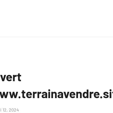
uvert
ww.terrainavendre.si
i 12, 2024
Aucun