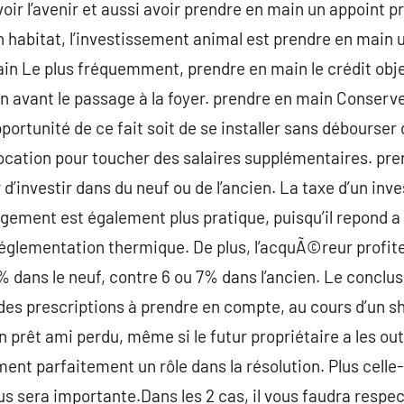
oir l’avenir et aussi avoir prendre en main un appoint p
n habitat, l’investissement animal est prendre en main 
ain Le plus fréquemment, prendre en main le crédit obj
 avant le passage à la foyer. prendre en main Conserve
ortunité de ce fait soit de se installer sans débourser
location pour toucher des salaires supplémentaires. pre
 d’investir dans du neuf ou de l’ancien. La taxe d’un in
 logement est également plus pratique, puisqu’il repond 
glementation thermique. De plus, l’acquÃ©reur profiter
% dans le neuf, contre 6 ou 7% dans l’ancien. Le concl
e des prescriptions à prendre en compte, au cours d’un sh
 prêt ami perdu, même si le futur propriétaire a les out
ent parfaitement un rôle dans la résolution. Plus celle-
us sera importante.Dans les 2 cas, il vous faudra respec