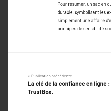
Pour résumer, un sac en cui
durable, symbolisant les ex
simplement une affaire d’es
principes de sensibilité s
Navigation
Publication précédente
La clé de la confiance en ligne 
de
TrustBox.
l’article