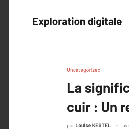
Aller
au
Exploration digitale
contenu
Uncategorized
La signifi
cuir : Un r
par
Louise KESTEL
avr