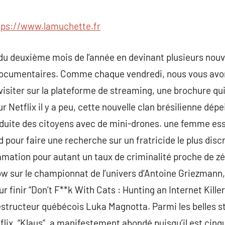
commentaire
tps://www.lamuchette.fr
du deuxième mois de l’année en devinant plusieurs nouv
 documentaires. Comme chaque vendredi, nous vous avo
 visiter sur la plateforme de streaming, une brochure qui
ur Netflix il y a peu, cette nouvelle clan brésilienne d
nduite des citoyens avec de mini-drones. une femme es
pour faire une recherche sur un fratricide le plus dis
lamation pour autant un taux de criminalité proche de zé
ow sur le championnat de l’univers d’Antoine Griezmann, 
 finir “Don’t F**k With Cats : Hunting an Internet Killer”
structeur québécois Luka Magnotta. Parmi les belles st
tflix, “Klaus”, a manifestement abondé puisqu’il est ci