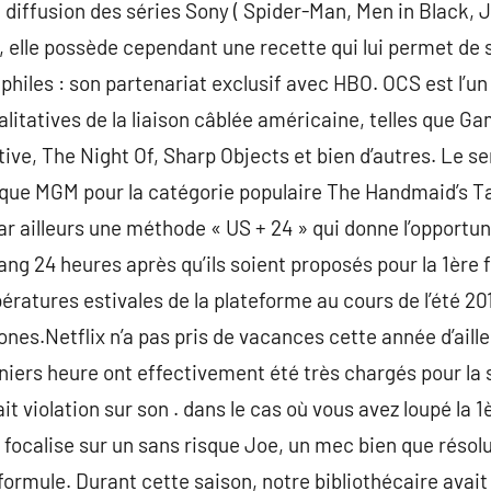
iffusion des séries Sony ( Spider-Man, Men in Black, J
, elle possède cependant une recette qui lui permet de
philes : son partenariat exclusif avec HBO. OCS est l’un
alitatives de la liaison câblée américaine, telles que 
ive, The Night Of, Sharp Objects et bien d’autres. Le s
que MGM pour la catégorie populaire The Handmaid’s T
r ailleurs une méthode « US + 24 » qui donne l’opportuni
ng 24 heures après qu’ils soient proposés pour la 1ère 
ératures estivales de la plateforme au cours de l’été 201
nes.Netflix n’a pas pris de vacances cette année d’aille
rniers heure ont effectivement été très chargés pour la 
it violation sur son . dans le cas où vous avez loupé la 1
 focalise sur un sans risque Joe, un mec bien que réso
formule. Durant cette saison, notre bibliothécaire avait