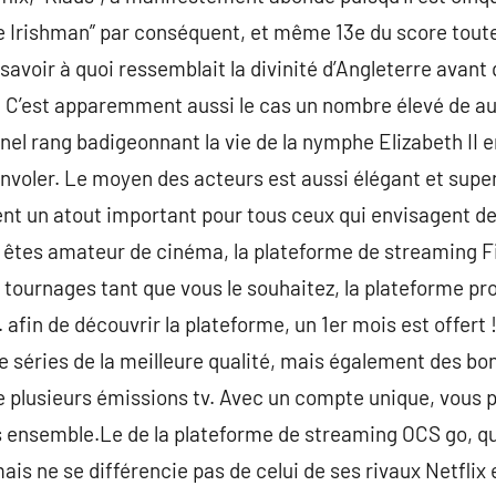
he Irishman” par conséquent, et même 13e du score tout
voir à quoi ressemblait la divinité d’Angleterre avant q
 C’est apparemment aussi le cas un nombre élevé de aud
el rang badigeonnant la vie de la nymphe Elizabeth II e
onvoler. Le moyen des acteurs est aussi élégant et super
ent un atout important pour tous ceux qui envisagent de
s êtes amateur de cinéma, la plateforme de streaming F
tournages tant que vous le souhaitez, la plateforme pro
. afin de découvrir la plateforme, un 1er mois est offert 
 séries de la meilleure qualité, mais également des bo
de plusieurs émissions tv. Avec un compte unique, vous p
s ensemble.Le de la plateforme de streaming OCS go, qu
mais ne se différencie pas de celui de ses rivaux Netfli