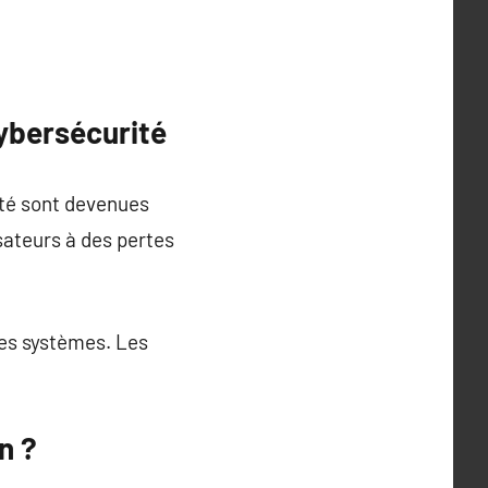
ybersécurité
ité sont devenues
sateurs à des pertes
es systèmes. Les
n ?