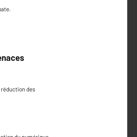
uate.
enaces
a réduction des
tection du numérique.