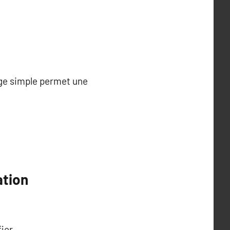
age simple permet une
ation
ier.